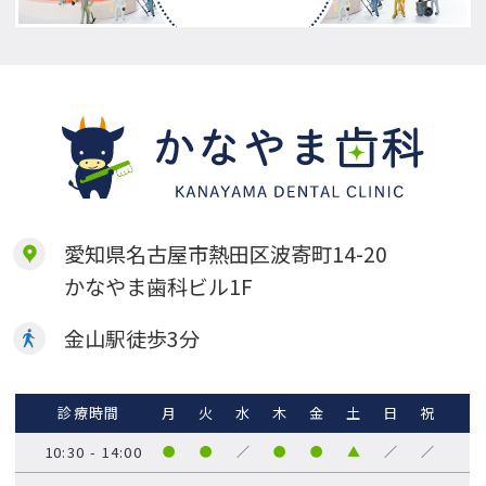
愛知県名古屋市熱田区波寄町14-20
かなやま歯科ビル1F
金山駅徒歩
3
分
診療時間
月
火
水
木
金
土
日
祝
10:30 - 14:00
●
●
／
●
●
▲
／
／