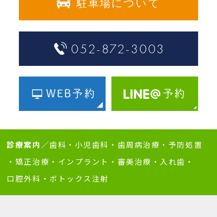
駐車場について
052-872-3003
WEB予約
予約
診療案内／
歯科
・
小児歯科
・
歯周病治療
・
予防処置
・
矯正治療
・
インプラント
・
審美治療
・
入れ歯
・
口腔外科
・
ボトックス注射