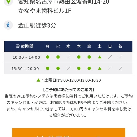
愛知県名古屋市熱田区波寄町14-20
かなやま歯科ビル1F
金山駅徒歩
3
分
診療時間
月
火
水
木
金
土
日
祝
10:30 - 14:00
●
●
／
●
●
▲
／
／
15:30 - 20:00
●
●
／
●
●
▲
／
／
▲
：土曜日は9:00-12:00/13:00-16:30
【ご予約にあたってのご案内】
当院のWEB予約システムは患者様に無料でご利用いただけます。ご予約
のキャンセル・変更は、お電話またはWEB予約よりご連絡ください。
また、キャンセルにつきましては、3,300円のキャンセル料を申し受け
る場合がございます。